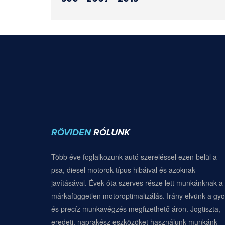
RÖVIDEN
RÓLUNK
Több éve foglalkozunk autó szereléssel ezen belül a
psa, diesel motorok típus hibáival és azoknak
javításával. Évek óta szerves része lett munkánknak a
márkafüggetlen motoroptimalizálás. Irány elvünk a gyo
és precíz munkavégzés megfizethető áron. Jogtiszta,
eredeti, naprakész eszközöket használunk munkánk