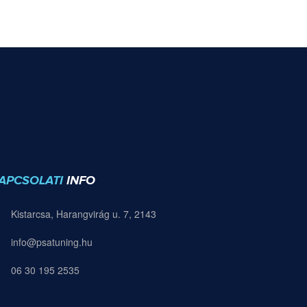
APCSOLATI
INFO
Kistarcsa, Harangvirág u. 7, 2143
info@psatuning.hu
06 30 195 2535