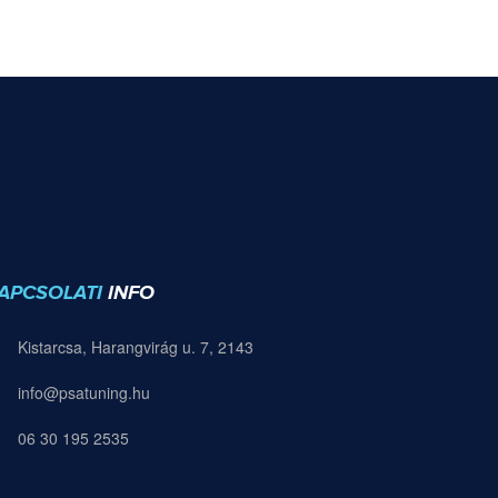
APCSOLATI
INFO
Kistarcsa, Harangvirág u. 7, 2143
info@psatuning.hu
06 30 195 2535