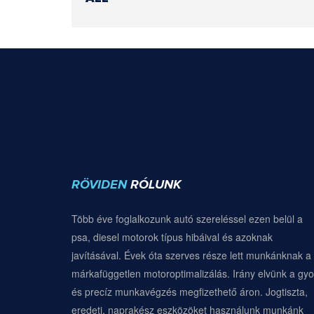
RÖVIDEN
RÓLUNK
Több éve foglalkozunk autó szereléssel ezen belül a
psa, diesel motorok típus hibáival és azoknak
javításával. Évek óta szerves része lett munkánknak a
márkafüggetlen motoroptimalizálás. Irány elvünk a gyo
és precíz munkavégzés megfizethető áron. Jogtiszta,
eredeti, naprakész eszközöket használunk munkánk