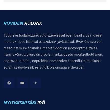
RÖVIDEN
RÓLUNK
Több éve foglalkozunk autó szereléssel ezen belül a psa, diesel
motorok típus hibáival és azoknak javításával. Évek óta szerves
része lett munkánknak a márkafüggetlen motoroptimalizálás.
Irány elvünk a gyors és precíz munkavégzés megfizethető áron.
Jogtiszta, eredeti, naprakész eszközöket használunk munkánk
során az ügyfeleink és autóik biztonsága érdekében.
NYITVATARTÁSI
IDŐ