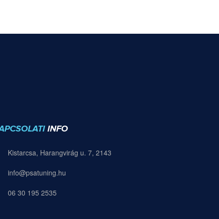
APCSOLATI
INFO
Kistarcsa, Harangvirág u. 7, 2143
info@psatuning.hu
06 30 195 2535