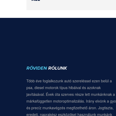
RÖVIDEN
RÓLUNK
Több éve foglalkozunk autó szereléssel ezen belül a
psa, diesel motorok típus hibáival és azoknak
javításával. Évek óta szerves része lett munkánknak a
márkafüggetlen motoroptimalizálás. Irány elvünk a gyo
és precíz munkavégzés megfizethető áron. Jogtiszta,
eredeti, naprakész eszközöket használunk munkánk