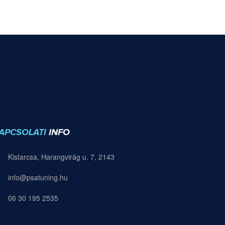
APCSOLATI
INFO
Kistarcsa, Harangvirág u. 7, 2143
info@psatuning.hu
06 30 195 2535