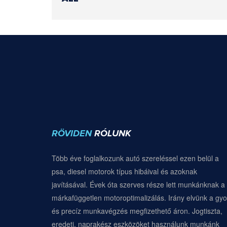
RÖVIDEN
RÓLUNK
Több éve foglalkozunk autó szereléssel ezen belül a
psa, diesel motorok típus hibáival és azoknak
javításával. Évek óta szerves része lett munkánknak a
márkafüggetlen motoroptimalizálás. Irány elvünk a gyo
és precíz munkavégzés megfizethető áron. Jogtiszta,
eredeti, naprakész eszközöket használunk munkánk