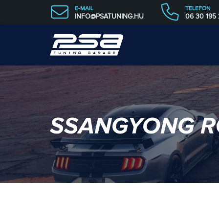
E-MAIL
TELEFON
INFO@PSATUNING.HU
06 30 195
SSANGYONG R