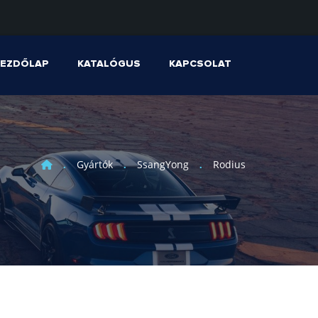
KEZDŐLAP
KATALÓGUS
KAPCSOLAT
Gyártók
SsangYong
Rodius