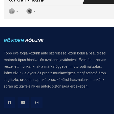
6.7 CVT - 182HP
-
-
RÖVIDEN
RÓLUNK
Több éve foglalkozunk autó szereléssel ezen belül a psa, diesel
motorok típus hibáival és azoknak javításával. Évek óta szerves
része lett munkánknak a márkafüggetlen motoroptimalizálás.
Irány elvünk a gyors és precíz munkavégzés megfizethető áron.
Jogtiszta, eredeti, naprakész eszközöket használunk munkánk
során az ügyfeleink és autóik biztonsága érdekében.