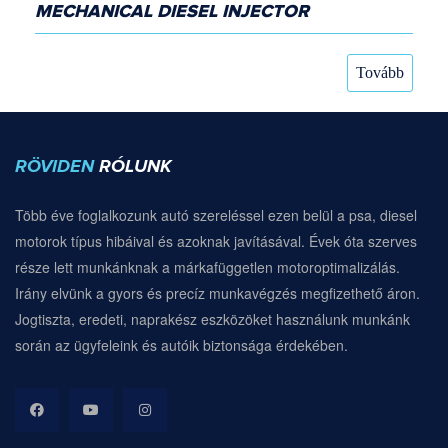
MECHANICAL DIESEL INJECTOR
Tovább
RÖVIDEN
RÓLUNK
Több éve foglalkozunk autó szereléssel ezen belül a psa, diesel
motorok típus hibáival és azoknak javításával. Évek óta szerves
része lett munkánknak a márkafüggetlen motoroptimalizálás.
Irány elvünk a gyors és precíz munkavégzés megfizethető áron.
Jogtiszta, eredeti, naprakész eszközöket használunk munkánk
során az ügyfeleink és autóik biztonsága érdekében.